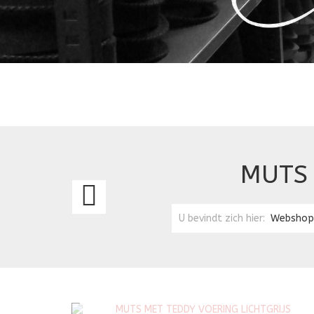
MUTS 
MUTS
MET
U bevindt zich hier:
Webshop
TEDDY
VOERING