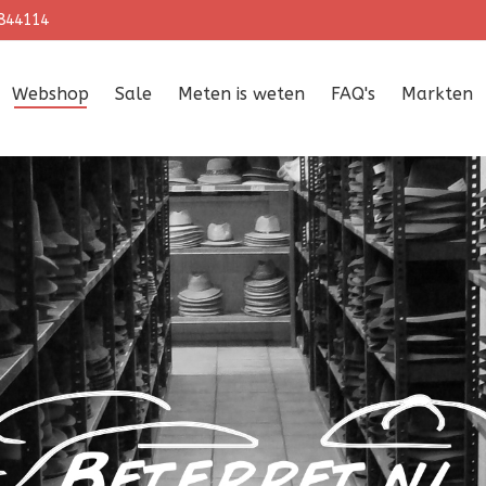
844114
Webshop
Sale
Meten is weten
FAQ's
Markten