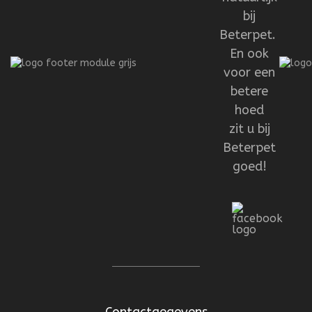
bij
Beterpet.
En ook
voor een
betere
hoed
zit u bij
Beterpet
goed!