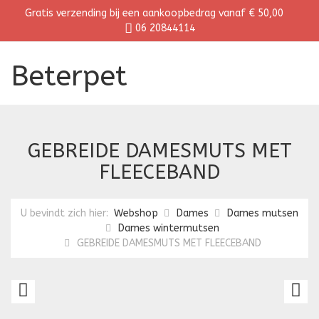
Gratis verzending bij een aankoopbedrag vanaf € 50,00
06 20844114
Beterpet
GEBREIDE DAMESMUTS MET
FLEECEBAND
U bevindt zich hier:
Webshop
Dames
Dames mutsen
Dames wintermutsen
GEBREIDE DAMESMUTS MET FLEECEBAND
GEBREIDE
G
DAMESMUTS
D