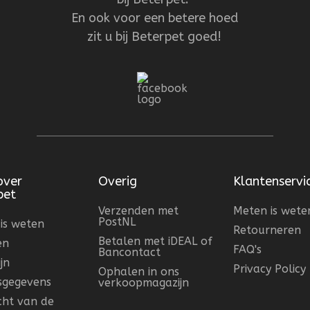
En ook voor een betere hoed
zit u bij Beterpet goed!
over
Overig
Klantenservi
pet
Verzenden met
Meten is wete
PostNL
is weten
Retourneren
Betalen met iDEAL of
en
FAQ's
Bancontact
jn
Privacy Policy
Ophalen in ons
fsgegevens
verkoopmagazijn
cht van de