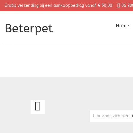
Gratis verzending bij een aankoopbedrag vanaf € 50,00
06 20
Beterpet
Home
DAMES
WINTERMUTS
U bevindt zich hier: