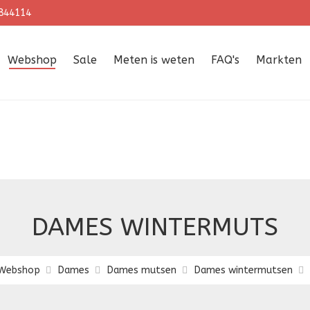
844114
Webshop
Sale
Meten is weten
FAQ's
Markten
DAMES WINTERMUTS
Webshop
Dames
Dames mutsen
Dames wintermutsen