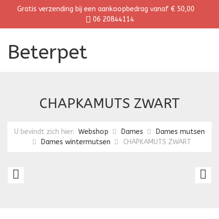
Gratis verzending bij een aankoopbedrag vanaf € 50,00
06 20844114
Beterpet
CHAPKAMUTS ZWART
U bevindt zich hier:
Webshop
Dames
Dames mutsen
Dames wintermutsen
CHAPKAMUTS ZWART
CHAPKAMUTS
C
BRUIN
K