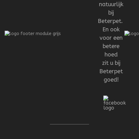
natuurlijk
bij
Beterpet.
En ook
voor een
betere
hoed
zit u bij
Beterpet
goed!