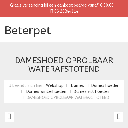
Gratis verzending bij een aankoopbedrag vanaf € 50,00
06 20844114
Beterpet
DAMESHOED OPROLBAAR
WATERAFSTOTEND
U bevindt zich hier:
Webshop
Dames
Dames hoeden
Dames winterhoeden
Dames vilt hoeden
DAMESHOED OPROLBAAR WATERAFSTOTEND
DAMESHOED
D
OPROLBAAR
O