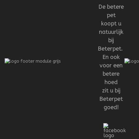
De betere
pet
koopt u
natuurlijk
bij
Beterpet.
En ook
voor een
betere
hoed
zit u bij
Beterpet
goed!