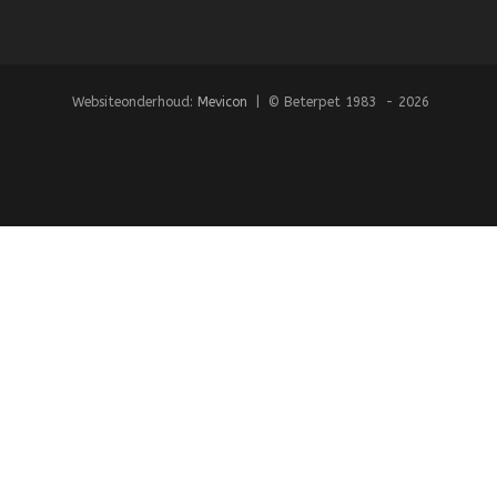
Websiteonderhoud:
Mevicon
| © Beterpet 1983 - 2026