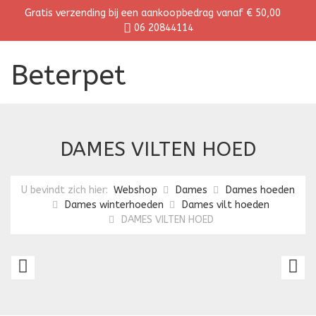
Gratis verzending bij een aankoopbedrag vanaf € 50,00
06 20844114
Beterpet
DAMES VILTEN HOED
U bevindt zich hier:
Webshop
Dames
Dames hoeden
Dames winterhoeden
Dames vilt hoeden
DAMES VILTEN HOED
DAMES
D
VILTEN
V
BOLHOED
B