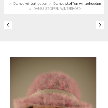
Dames winterhoeden
Dames stoffen winterhoeden
DAMES STOFFEN WINTERHOED
DAMES
D
STOFFEN
S
WINTERHOED
W