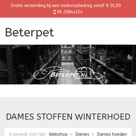
Gratis verzending bij een aankoopbedrag vanaf € 50,00
06 20844114
Beterpet
DAMES STOFFEN WINTERHOED
U bevindt zich hier:
Webshop
Dames
Dames hoeden