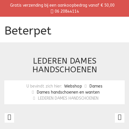
Gratis verzending bij een aankoopbedrag vanaf € 50,00
06 20844114
Beterpet
LEDEREN DAMES
HANDSCHOENEN
U bevindt zich hier:
Webshop
Dames
Dames handschoenen en wanten
LEDEREN DAMES HANDSCHOENEN
LAMMY
L
DAMES
D