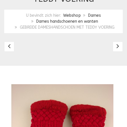
U bevindt zich hier:
Webshop
Dames
Dames handschoenen en wanten
GEBREIDE DAMESHANDSCHOEN MET TEDDY VOERING
GEBREIDE
L
DAMESHANDSCHOEN
H
MET
M
TEDDY
T
VOERING
V