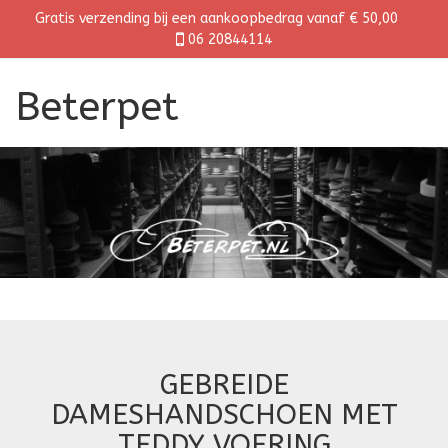
Gratis verzending bij een aankoopbedrag vanaf € 50,00
06 20844114
Beterpet
GEBREIDE
DAMESHANDSCHOEN MET
TEDDY VOERING