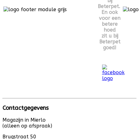
bij
Beterpet.
En ook
voor een
betere
hoed
zit u bij
Beterpet
goed!
Contactgegevens
Magazijn in Mierlo
(alleen op afspraak)
Brugstraat 50