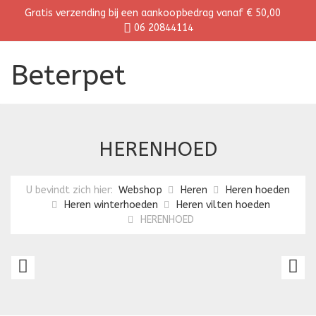
Gratis verzending bij een aankoopbedrag vanaf € 50,00
06 20844114
Beterpet
HERENHOED
U bevindt zich hier:
Webshop
Heren
Heren hoeden
Heren winterhoeden
Heren vilten hoeden
HERENHOED
LUXE
T
HERENHOED
H