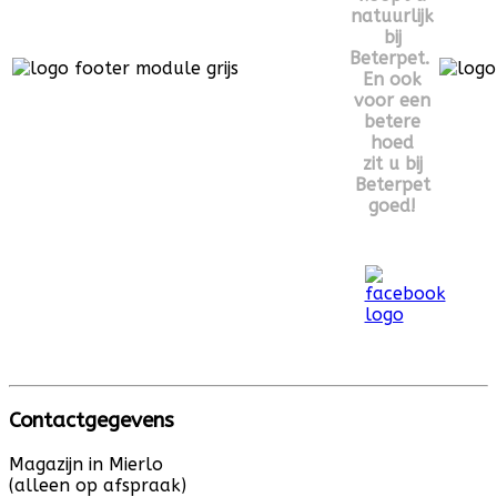
natuurlijk
bij
Beterpet.
En ook
voor een
betere
hoed
zit u bij
Beterpet
goed!
Contactgegevens
Magazijn in Mierlo
(alleen op afspraak)