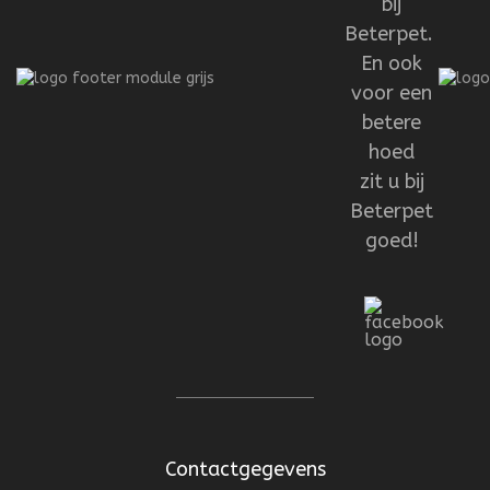
bij
Beterpet.
En ook
voor een
betere
hoed
zit u bij
Beterpet
goed!
Contactgegevens