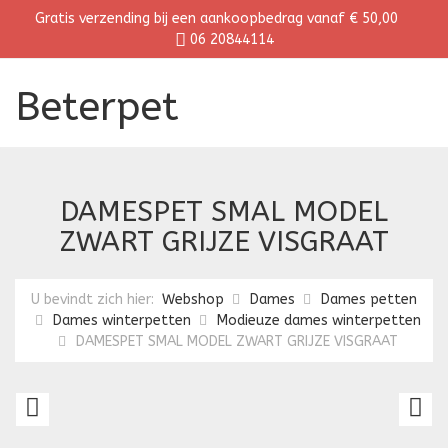
Gratis verzending bij een aankoopbedrag vanaf € 50,00
06 20844114
Beterpet
DAMESPET SMAL MODEL
ZWART GRIJZE VISGRAAT
U bevindt zich hier:
Webshop
Dames
Dames petten
Dames winterpetten
Modieuze dames winterpetten
DAMESPET SMAL MODEL ZWART GRIJZE VISGRAAT
DAMESPET
D
SMAL
S