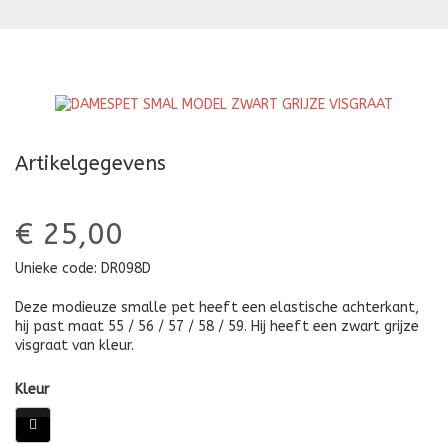
MODEL
M
ZWART
GR
MET
G
GRIJZE
PUNTJES
Artikelgegevens
€ 25,00
Unieke code:
DR098D
Deze modieuze smalle pet heeft een elastische achterkant,
hij past maat 55 / 56 / 57 / 58 / 59. Hij heeft een zwart grijze
visgraat van kleur.
Kleur