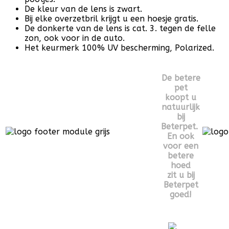
De kleur van de lens is zwart.
Bij elke overzetbril krijgt u een hoesje gratis.
De donkerte van de lens is cat. 3. tegen de felle
zon, ook voor in de auto.
Het keurmerk 100% UV bescherming, Polarized.
De betere
pet
koopt u
natuurlijk
bij
Beterpet.
En ook
voor een
betere
hoed
zit u bij
Beterpet
goed!