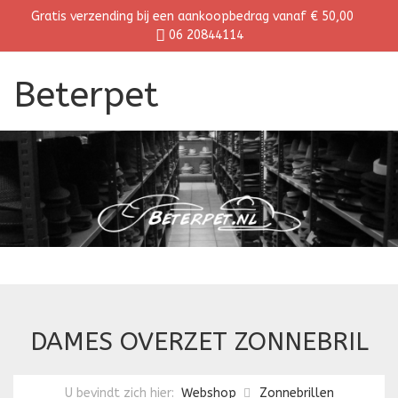
Gratis verzending bij een aankoopbedrag vanaf € 50,00
06 20844114
Beterpet
DAMES OVERZET ZONNEBRIL
U bevindt zich hier:
Webshop
Zonnebrillen