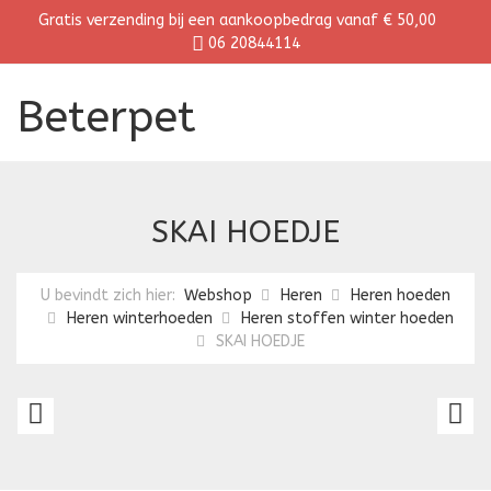
Gratis verzending bij een aankoopbedrag vanaf € 50,00
06 20844114
Beterpet
SKAI HOEDJE
U bevindt zich hier:
Webshop
Heren
Heren hoeden
Heren winterhoeden
Heren stoffen winter hoeden
SKAI HOEDJE
HERENHOED
D
H