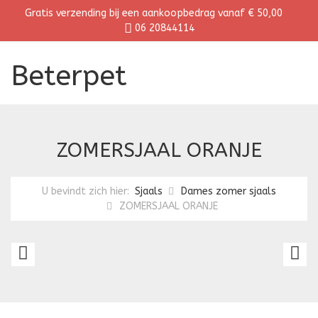
Gratis verzending bij een aankoopbedrag vanaf € 50,00
06 20844114
Beterpet
ZOMERSJAAL ORANJE
U bevindt zich hier:
Sjaals
Dames zomer sjaals
ZOMERSJAAL ORANJE
ZOMERSJAAL
Z
FUCHSIA
LI