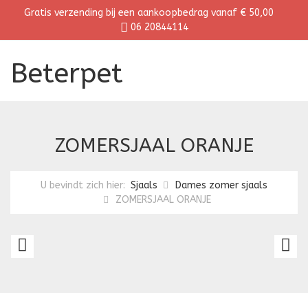
Gratis verzending bij een aankoopbedrag vanaf € 50,00
06 20844114
Beterpet
ZOMERSJAAL ORANJE
U bevindt zich hier:
Sjaals
Dames zomer sjaals
ZOMERSJAAL ORANJE
ZOMERSJAAL
Z
ROZE
L