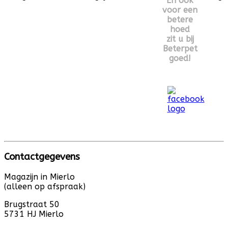
En ook
voor een
betere
hoed
zit u bij
Beterpet
goed!
Contactgegevens
Magazijn in Mierlo
(alleen op afspraak)
Brugstraat 50
5731 HJ Mierlo