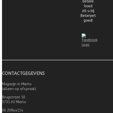
betere
hoed
zit u bij
Beterpet
goed!
CONTACTGEGEVENS
Magazijn in Mierlo
(alleen op afspraak)
Brugstraat 50
5731 HJ Mierlo
06 20844114