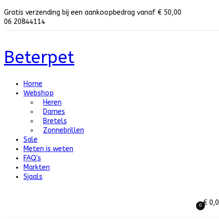
Gratis verzending bij een aankoopbedrag vanaf € 50,00
06 20844114
Beterpet
Home
Webshop
Heren
Dames
Bretels
Zonnebrillen
Sale
Meten is weten
FAQ's
Markten
Sjaals
€ 0,
0