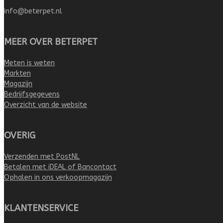
info@beterpet.nl
MEER OVER BETERPET
Meten is weten
Markten
Magazijn
Bedrijfsgegevens
Overzicht van de website
OVERIG
Verzenden met PostNL
Betalen met iDEAL of Bancontact
Ophalen in ons verkoopmagazijn
KLANTENSERVICE