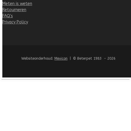
Meten is weten
Retourneren
FAQ's
Privacy Policy
Websiteonderhoud:
Mevicon
| © Beterpet 1983 - 2026