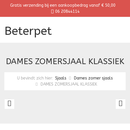
Gratis verzending bij een aankoopbedrag vanaf € 50,00
06 20844114
Beterpet
DAMES ZOMERSJAAL KLASSIEK
U bevindt zich hier:
Sjaals
Dames zomer sjaals
DAMES ZOMERSJAAL KLASSIEK
DAMES
D
ZOMERSJAAL
Z
KLASSIEK
K