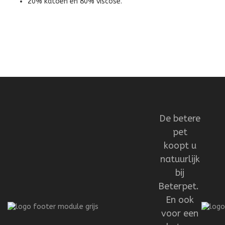
20% katoen en 80% viscose.
De betere
pet
koopt u
natuurlijk
bij
Beterpet.
En ook
voor een