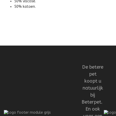
50% viscose.
50% katoen.
De betere
pet
koopt u
natuurlijk
bij
Beterpet.
En ook