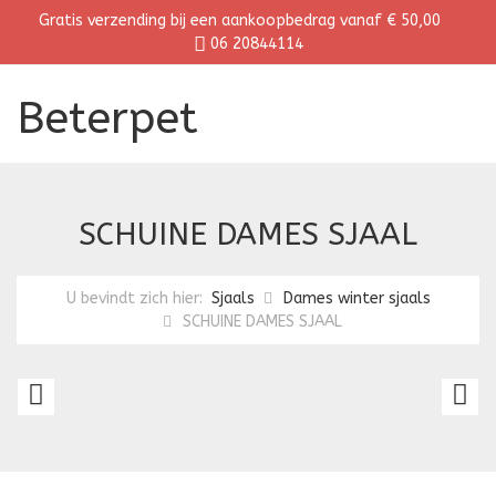
Gratis verzending bij een aankoopbedrag vanaf € 50,00
06 20844114
Beterpet
SCHUINE DAMES SJAAL
U bevindt zich hier:
Sjaals
Dames winter sjaals
SCHUINE DAMES SJAAL
LUXE
S
DAMES
D
SJAAL
S