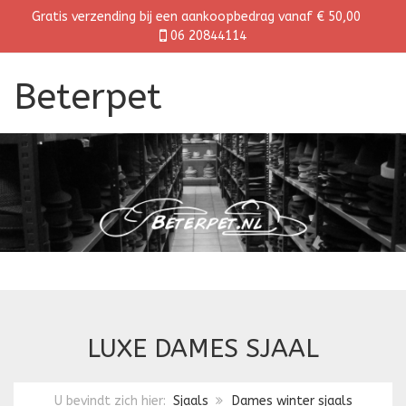
Gratis verzending bij een aankoopbedrag vanaf € 50,00
06 20844114
Beterpet
LUXE DAMES SJAAL
U bevindt zich hier:
Sjaals
Dames winter sjaals