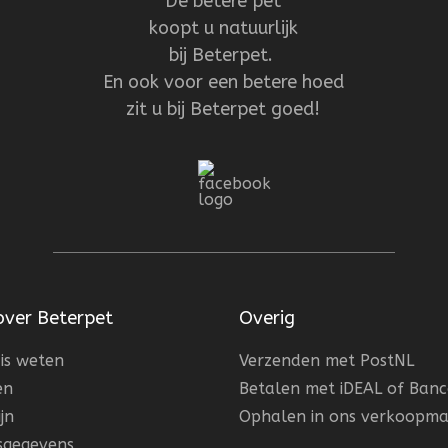
De betere pet
koopt u natuurlijk
bij Beterpet.
En ook voor een betere hoed
zit u bij Beterpet goed!
over Beterpet
Overig
is weten
Verzenden met PostNL
en
Betalen met iDEAL of Ban
jn
Ophalen in ons verkoopma
fsgegevens