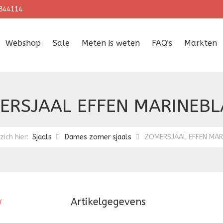
844114
Webshop
Sale
Meten is weten
FAQ's
Markten
ERSJAAL EFFEN MARINEB
zich hier:
Sjaals
Dames zomer sjaals
ZOMERSJAAL EFFEN MA
Artikelgegevens