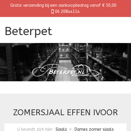
Gratis verzending bij een aankoopbedrag vanaf € 50,00
06 20844114
Beterpet
ZOMERSJAAL EFFEN IVOOR
U bevindt zich hier:
Sjaals
Dames zomer sjaals