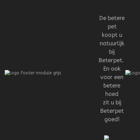
De betere
pet
koopt u
natuurlijk
bij
Beterpet.
En ook
voor een
betere
hoed
zit u bij
Beterpet
goed!