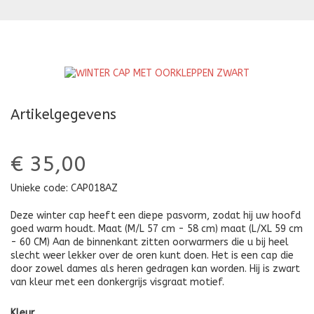
MET
M
OORKLEPPEN
O
LICHT
GR
GRIJS
Artikelgegevens
€ 35,00
Unieke code:
CAP018AZ
Deze winter cap heeft een diepe pasvorm, zodat hij uw hoofd
goed warm houdt. Maat (M/L 57 cm - 58 cm) maat (L/XL 59 cm
- 60 CM) Aan de binnenkant zitten oorwarmers die u bij heel
slecht weer lekker over de oren kunt doen. Het is een cap die
door zowel dames als heren gedragen kan worden. Hij is zwart
van kleur met een donkergrijs visgraat motief.
Kleur