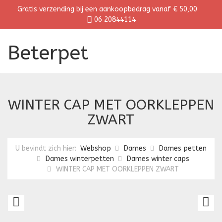
Gratis verzending bij een aankoopbedrag vanaf € 50,00
06 20844114
Beterpet
WINTER CAP MET OORKLEPPEN
ZWART
U bevindt zich hier:
Webshop
Dames
Dames petten
Dames winterpetten
Dames winter caps
WINTER CAP MET OORKLEPPEN ZWART
WINTER
W
CAP
C