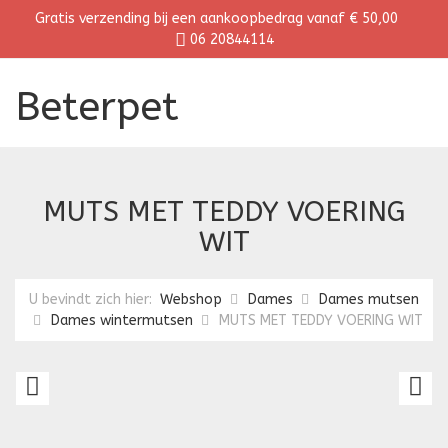
Gratis verzending bij een aankoopbedrag vanaf € 50,00
06 20844114
Beterpet
MUTS MET TEDDY VOERING
WIT
U bevindt zich hier:
Webshop
Dames
Dames mutsen
Dames wintermutsen
MUTS MET TEDDY VOERING WIT
MUTS
M
MET
M