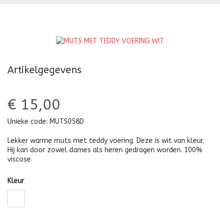
TEDDY
T
VOERING
V
IVOOR
D
Artikelgegevens
€ 15,00
Unieke code:
MUTS058D
Lekker warme muts met teddy voering. Deze is wit van kleur.
Hij kan door zowel dames als heren gedragen worden. 100%
viscose.
Kleur