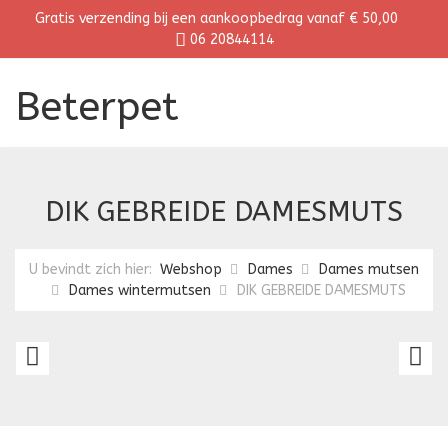
Gratis verzending bij een aankoopbedrag vanaf € 50,00
06 20844114
Beterpet
DIK GEBREIDE DAMESMUTS
U bevindt zich hier:
Webshop
Dames
Dames mutsen
Dames wintermutsen
DIK GEBREIDE DAMESMUTS
DAMES
DI
DUBBEL
G
GEBREIDE
D