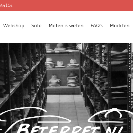
844114
Webshop
Sale
Meten is weten
FAQ's
Markten