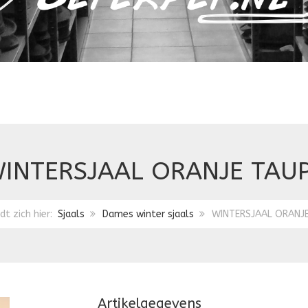
INTERSJAAL ORANJE TAU
dt zich hier:
Sjaals
Dames winter sjaals
WINTERSJAAL ORANJ
Artikelgegevens