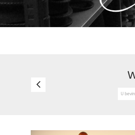
W
WINTERSJAAL
DONKERROOD
U bevin
TAUPE