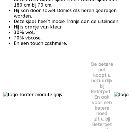
180 cm bij 70 cm.
Hij kan door zowel Dames als heren gedragen
worden.
Deze sjaal heeft mooie franje aan de uiteinden.
Hij is oranje van kleur.
30% wol.
70% viscose.
En een touch cashmere.
De betere
pet
koopt u
natuurlijk
bij
Beterpet.
En ook
voor een
betere
hoed
zit u bij
Beterpet