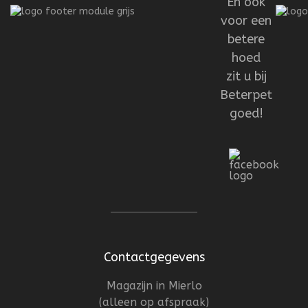
En ook
voor een
betere
hoed
zit u bij
Beterpet
goed!
Contactgegevens
Magazijn in Mierlo
(alleen op afspraak)