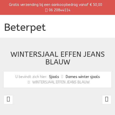
Gratis verzending bij een aankoopbedrag vanaf € 50,00
06 20844114
Beterpet
WINTERSJAAL EFFEN JEANS
BLAUW
U bevindt zich hier:
Sjaals
Dames winter sjaals
WINTERSJAAL EFFEN JEANS BLAUW
WINTERSJAAL
W
EFFEN
E