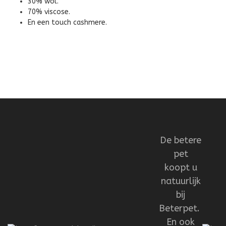
30% wol.
70% viscose.
En een touch cashmere.
De betere
pet
koopt u
natuurlijk
bij
Beterpet.
En ook