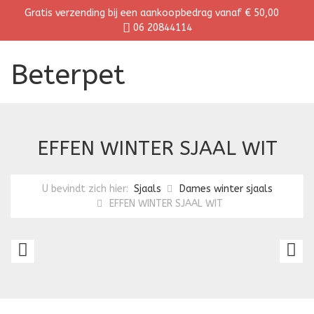
Gratis verzending bij een aankoopbedrag vanaf € 50,00
06 20844114
Beterpet
EFFEN WINTER SJAAL WIT
U bevindt zich hier:
Sjaals
Dames winter sjaals
EFFEN WINTER SJAAL WIT
DAMES
E
WINTER
W
SJAAL
S