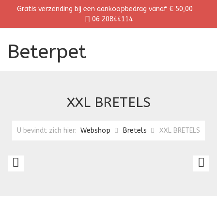
Gratis verzending bij een aankoopbedrag vanaf € 50,00
06 20844114
Beterpet
XXL BRETELS
U bevindt zich hier:
Webshop
Bretels
XXL BRETELS
XXL
X
BRETELS
B