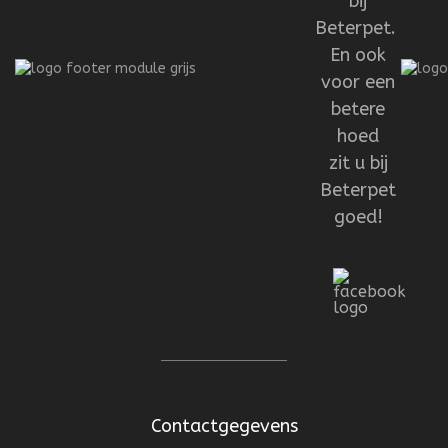
bij
Beterpet.
En ook
voor een
betere
hoed
zit u bij
Beterpet
goed!
Contactgegevens