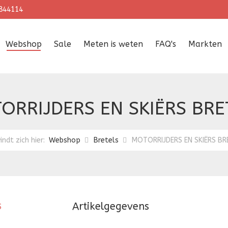
844114
Webshop
Sale
Meten is weten
FAQ's
Markten
ORRIJDERS EN SKIËRS BRE
indt zich hier:
Webshop
Bretels
MOTORRIJDERS EN SKIËRS BR
Artikelgegevens