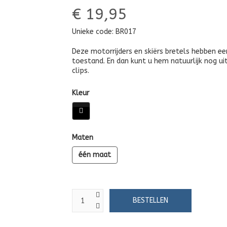
€ 19,95
Unieke code:
BR017
Deze motorrijders en skiërs bretels hebben e
toestand. En dan kunt u hem natuurlijk nog ui
clips.
Kleur
Maten
één maat