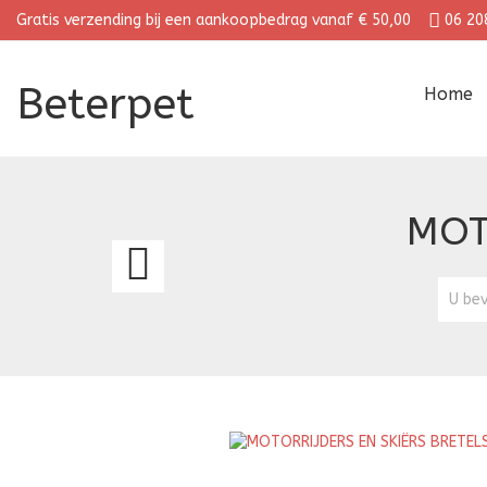
Gratis verzending bij een aankoopbedrag vanaf € 50,00
06 20
Beterpet
Home
MOT
XXL
BRETELS
U bev