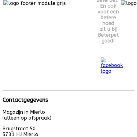
Beterpet.
En ook
voor een
betere
hoed
zit u bij
Beterpet
goed!
Contactgegevens
Magazijn in Mierlo
(alleen op afspraak)
Brugstraat 50
5731 HJ Mierlo