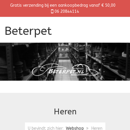
Gratis verzending bij een aankoopbedrag vanaf € 50,00
06 20844114
Beterpet
Heren
U bevindt zich hier:
Webshop
Heren