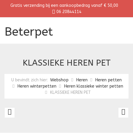
Gratis verzending bij een aankoopbedrag vanaf € 50,00
06 20844114
Beterpet
KLASSIEKE HEREN PET
U bevindt zich hier:
Webshop
Heren
Heren petten
Heren winterpetten
Heren klassieke winter petten
KLASSIEKE HEREN PET
MODIEUZE
P
PATCHWORK
C
WINTERPET
P