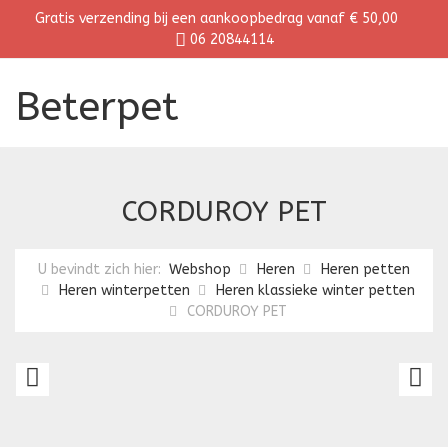
Gratis verzending bij een aankoopbedrag vanaf € 50,00
06 20844114
Beterpet
CORDUROY PET
U bevindt zich hier:
Webshop
Heren
Heren petten
Heren winterpetten
Heren klassieke winter petten
CORDUROY PET
KLASSIEKE
O
HEREN
K
PET