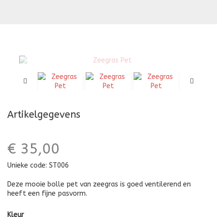
Hoedje
H
m
K
B
Artikelgegevens
€ 35,00
Unieke code:
ST006
Deze mooie bolle pet van zeegras is goed ventilerend en
heeft een fijne pasvorm.
Kleur