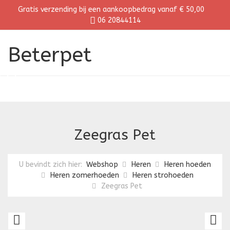
Gratis verzending bij een aankoopbedrag vanaf € 50,00
06 20844114
Beterpet
Zeegras Pet
U bevindt zich hier:
Webshop
Heren
Heren hoeden
Heren zomerhoeden
Heren strohoeden
Zeegras Pet
Oogst
Z