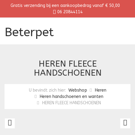
Gratis verzending bij een aankoopbedrag vanaf € 50,00
06 20844114
Beterpet
HEREN FLEECE
HANDSCHOENEN
U bevindt zich hier:
Webshop
Heren
Heren handschoenen en wanten
HEREN FLEECE HANDSCHOENEN
HEREN
H
FLEECE
F