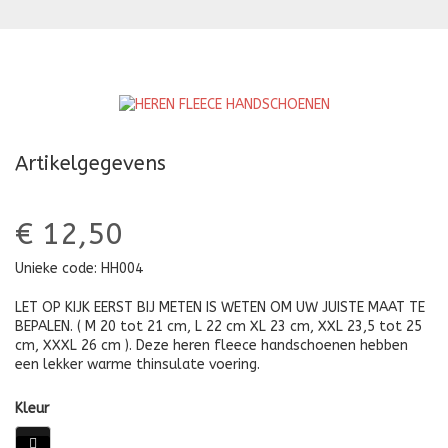
HANDSCHOEN
H
ZONDER
VINGERTOPPEN
Artikelgegevens
€ 12,50
Unieke code:
HH004
LET OP KIJK EERST BIJ METEN IS WETEN OM UW JUISTE MAAT TE
BEPALEN. ( M 20 tot 21 cm, L 22 cm XL 23 cm, XXL 23,5 tot 25
cm, XXXL 26 cm ). Deze heren fleece handschoenen hebben
een lekker warme thinsulate voering.
Kleur