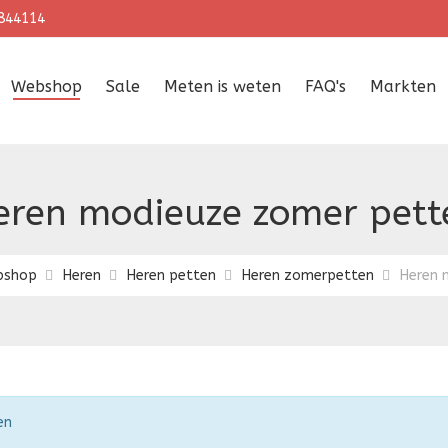
844114
Webshop
Sale
Meten is weten
FAQ's
Markten
eren modieuze zomer pett
bshop
Heren
Heren petten
Heren zomerpetten
Heren 
en