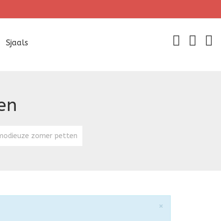
Sjaals
en
modieuze zomer petten
Sluiten
×