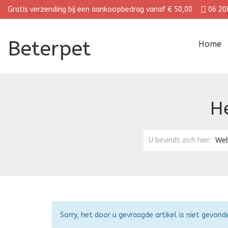
Gratis verzending bij een aankoopbedrag vanaf € 50,00
06 20
Beterpet
Home
H
U bevindt zich hier:
We
Attentie
Sorry, het door u gevraagde artikel is niet gevond