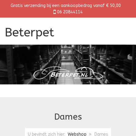
Gratis verzending bij een aankoopbedrag vanaf € 50,00
06 20844114
Beterpet
Dames
U bevindt zich hier:
Webshop
Dames