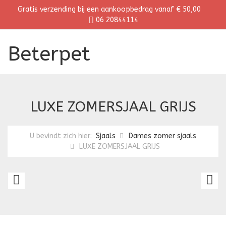
Gratis verzending bij een aankoopbedrag vanaf € 50,00
06 20844114
Beterpet
LUXE ZOMERSJAAL GRIJS
U bevindt zich hier:
Sjaals
Dames zomer sjaals
LUXE ZOMERSJAAL GRIJS
LUXE
L
ZOMERSJAAL
Z
DONKERBLAUW
C