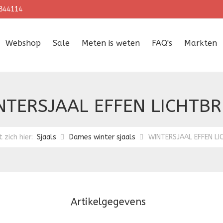
844114
Webshop
Sale
Meten is weten
FAQ's
Markten
NTERSJAAL EFFEN LICHTBR
t zich hier:
Sjaals
Dames winter sjaals
WINTERSJAAL EFFEN LI
Artikelgegevens