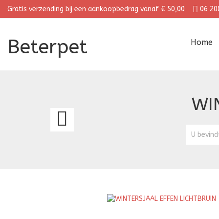
Gratis verzending bij een aankoopbedrag vanaf € 50,00
06 20
Beterpet
Home
WI
WINTERSJAAL
EFFEN
U bevind
BEIGE