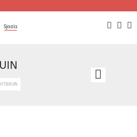
Sjaals
UIN
WINT
EFFE
CHTBRUIN
ROZE